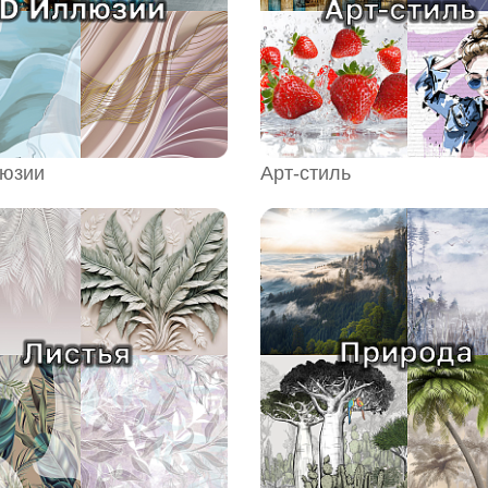
люзии
Арт-стиль