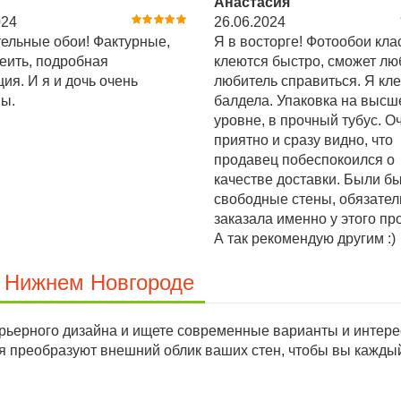
Анастасия
024
26.06.2024
ельные обои! Фактурные,
Я в восторге! Фотообои кла
леить, подробная
клеются быстро, сможет лю
ция. И я и дочь очень
любитель справиться. Я кле
ы.
балдела. Упаковка на выс
уровне, в прочный тубус. О
приятно и сразу видно, что
продавец побеспокоился о
качестве доставки. Были б
свободные стены, обязател
заказала именно у этого пр
А так рекомендую другим :)
в Нижнем Новгороде
ьерного дизайна и ищете современные варианты и интерес
ея преобразуют внешний облик ваших стен, чтобы вы кажд