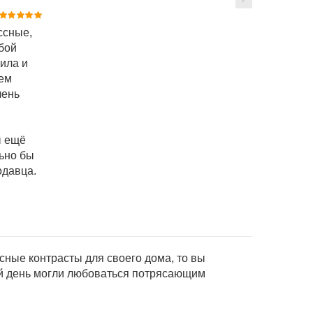
ссные,
бой
ила и
шем
чень
ы ещё
ьно бы
одавца.
ные контрасты для своего дома, то вы
ый день могли любоваться потрясающим