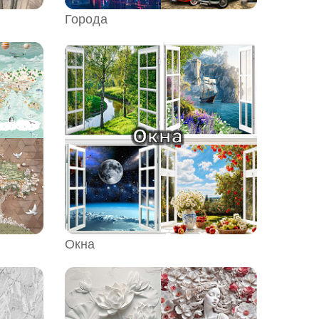
Города
Окна