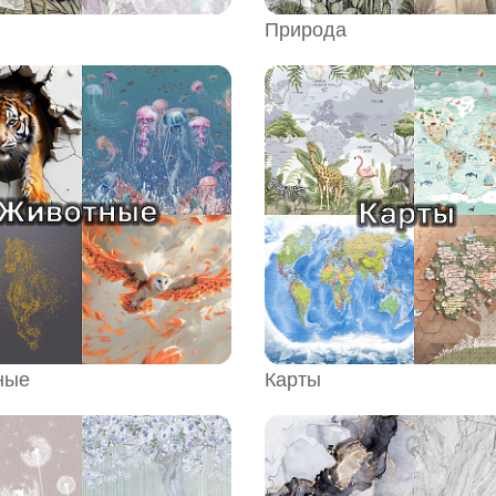
Природа
ные
Карты