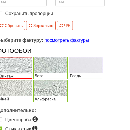
Сохранить пропорции
Сбросить
Зеркально
Ч/Б
Выберите фактуру:
посмотреть фактуры
ФОТООБОИ
Безе
Гладь
Винтаж
Иней
Альфреска
Дополнительно:
Цветопроба
Стык в стык