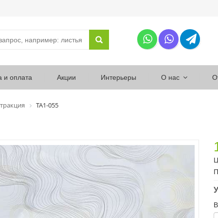
а и оплата
Акции
Интерьеры
О нас
О
тракция
ТА1-055
Ц
П
У
В