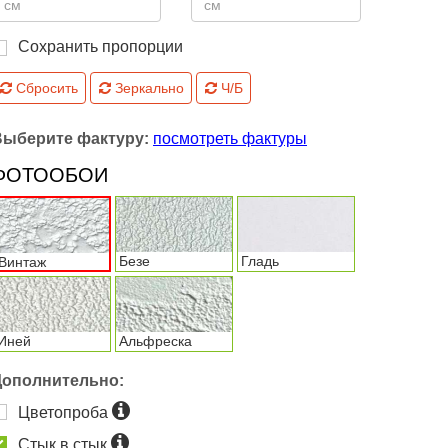
Сохранить пропорции
Сбросить
Зеркально
Ч/Б
Выберите фактуру:
посмотреть фактуры
ФОТООБОИ
Безе
Гладь
Винтаж
Иней
Альфреска
Дополнительно:
Цветопроба
Стык в стык