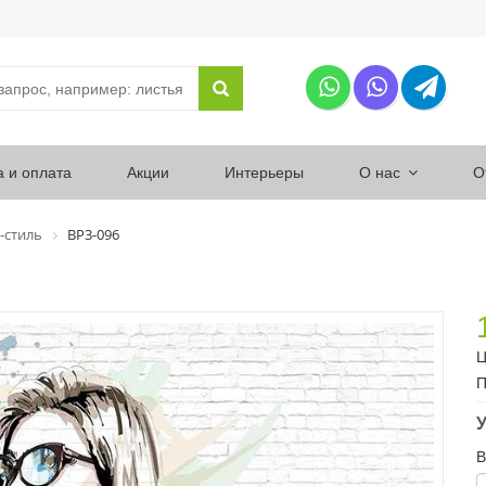
а и оплата
Акции
Интерьеры
О нас
О
-стиль
ВР3-096
Ц
П
У
В