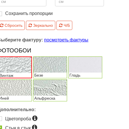
Сохранить пропорции
Сбросить
Зеркально
Ч/Б
Выберите фактуру:
посмотреть фактуры
ФОТООБОИ
Безе
Гладь
Винтаж
Иней
Альфреска
Дополнительно:
Цветопроба
Стык в стык