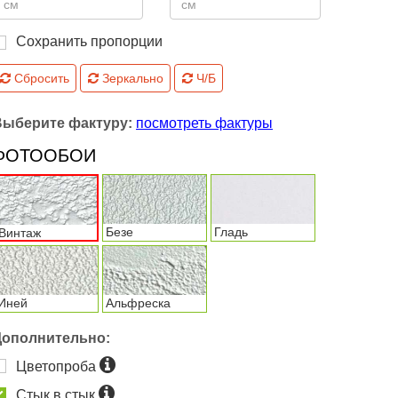
Сохранить пропорции
Сбросить
Зеркально
Ч/Б
Выберите фактуру:
посмотреть фактуры
ФОТООБОИ
Безе
Гладь
Винтаж
Иней
Альфреска
Дополнительно:
Цветопроба
Стык в стык