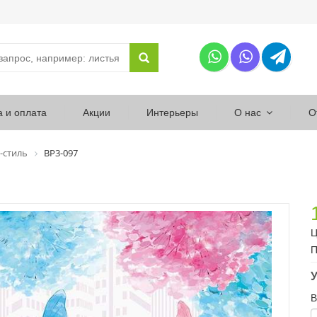
а и оплата
Акции
Интерьеры
О нас
О
-стиль
ВР3-097
Ц
П
У
В