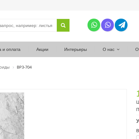
а и оплата
Акции
Интерьеры
О нас
О
юиды
ВР3-704
Ц
П
У
В