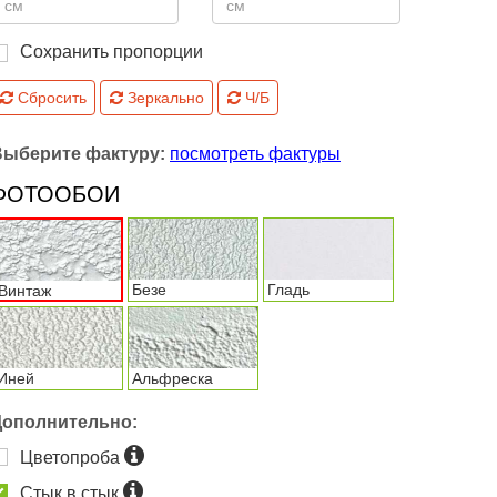
Сохранить пропорции
Сбросить
Зеркально
Ч/Б
Выберите фактуру:
посмотреть фактуры
ФОТООБОИ
Безе
Гладь
Винтаж
Иней
Альфреска
Дополнительно:
Цветопроба
Стык в стык