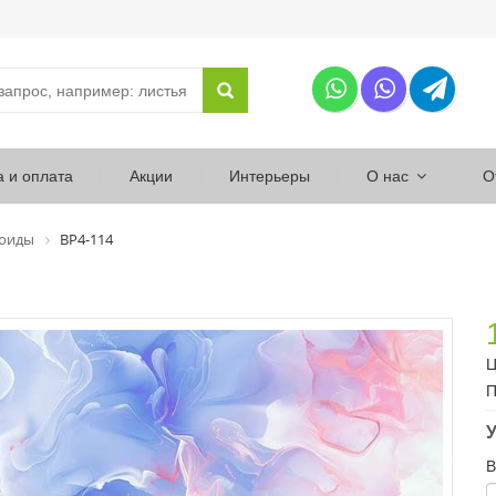
а и оплата
Акции
Интерьеры
О нас
О
юиды
ВР4-114
Ц
П
У
В