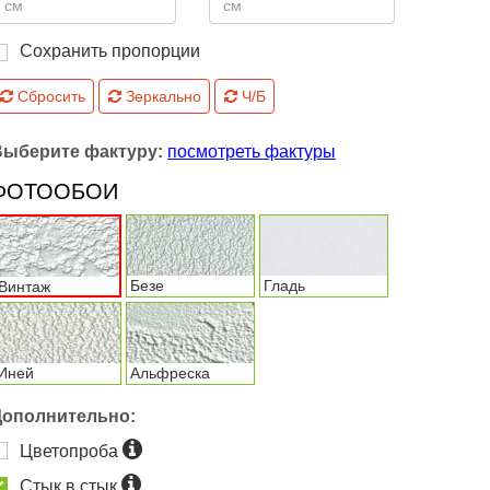
Сохранить пропорции
Сбросить
Зеркально
Ч/Б
Выберите фактуру:
посмотреть фактуры
ФОТООБОИ
Безе
Гладь
Винтаж
Иней
Альфреска
Дополнительно:
Цветопроба
Стык в стык