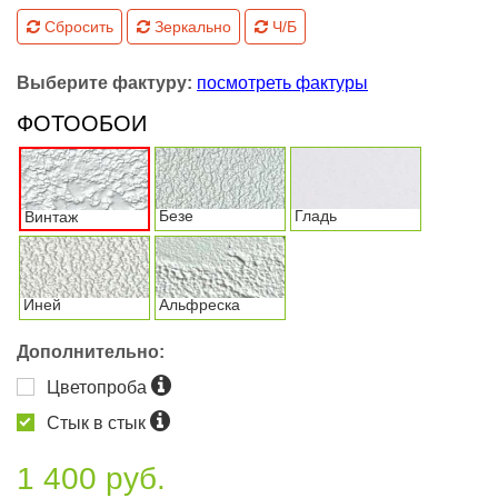
Сбросить
Зеркально
Ч/Б
Выберите фактуру:
посмотреть фактуры
ФОТООБОИ
Безе
Гладь
Винтаж
Иней
Альфреска
Дополнительно:
Цветопроба
Стык в стык
1 400 руб.