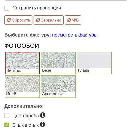
Сохранить пропорции
Сбросить
Зеркально
Ч/Б
Выберите фактуру:
посмотреть фактуры
ФОТООБОИ
Безе
Гладь
Винтаж
Иней
Альфреска
Дополнительно:
Цветопроба
Стык в стык