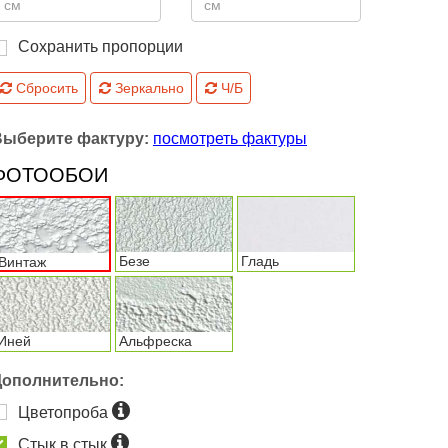
Сохранить пропорции
Сбросить
Зеркально
Ч/Б
Выберите фактуру:
посмотреть фактуры
ФОТООБОИ
Безе
Гладь
Винтаж
Иней
Альфреска
Дополнительно:
Цветопроба
Стык в стык