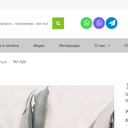
а и оплата
Акции
Интерьеры
О нас
О
тья
ТА1-525
Ц
П
У
В