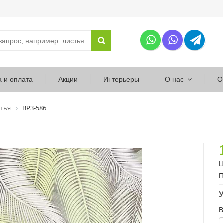
а и оплата
Акции
Интерьеры
О нас
О
тья
ВР3-586
Ц
П
У
В