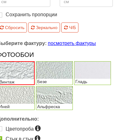
Сохранить пропорции
Сбросить
Зеркально
Ч/Б
Выберите фактуру:
посмотреть фактуры
ФОТООБОИ
Безе
Гладь
Винтаж
Иней
Альфреска
Дополнительно:
Цветопроба
Стык в стык