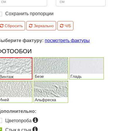
Сохранить пропорции
Сбросить
Зеркально
Ч/Б
Выберите фактуру:
посмотреть фактуры
ФОТООБОИ
Безе
Гладь
Винтаж
Иней
Альфреска
Дополнительно:
Цветопроба
Стык в стык