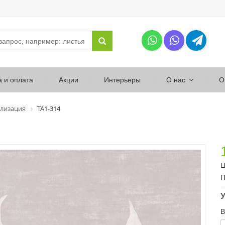
а и оплата
Акции
Интерьеры
О нас
О
лизация
ТА1-314
Ц
П
У
В