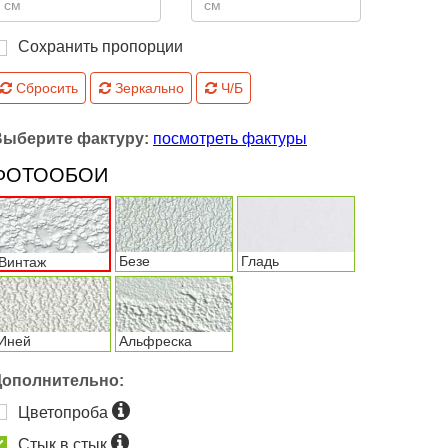
Сохранить пропорции
Сбросить
Зеркально
Ч/Б
Выберите фактуру:
посмотреть фактуры
ФОТООБОИ
Безе
Гладь
Винтаж
Иней
Альфреска
Дополнительно:
Цветопроба
Стык в стык