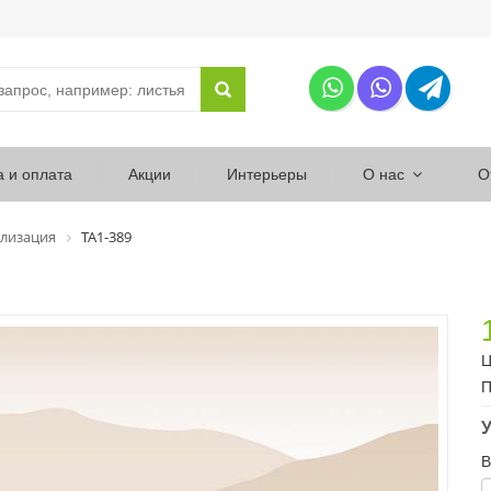
а и оплата
Акции
Интерьеры
О нас
О
лизация
ТА1-389
Ц
П
У
В