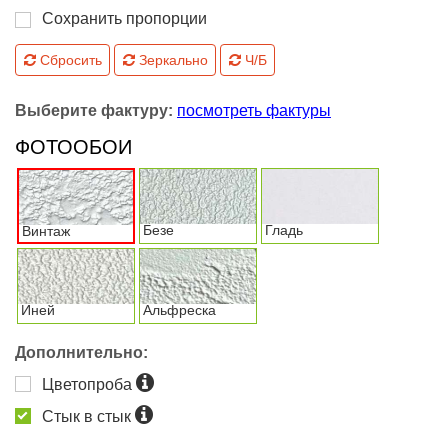
Сохранить пропорции
Сбросить
Зеркально
Ч/Б
Выберите фактуру:
посмотреть фактуры
ФОТООБОИ
Безе
Гладь
Винтаж
Иней
Альфреска
Дополнительно:
Цветопроба
Стык в стык