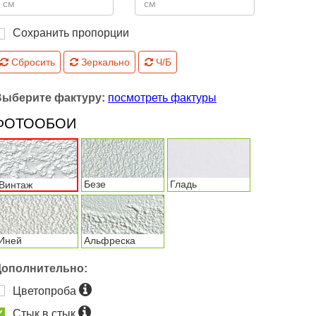
Сохранить пропорции
Сбросить
Зеркально
Ч/Б
Выберите фактуру:
посмотреть фактуры
ФОТООБОИ
Безе
Гладь
Винтаж
Иней
Альфреска
Дополнительно:
Цветопроба
Стык в стык