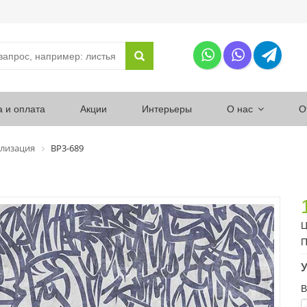
а и оплата
Акции
Интерьеры
О нас
О
лизация
ВР3-689
Ц
П
У
В