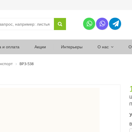
а и оплата
Акции
Интерьеры
О нас
О
нспорт
ВР3-538
Ц
П
У
В