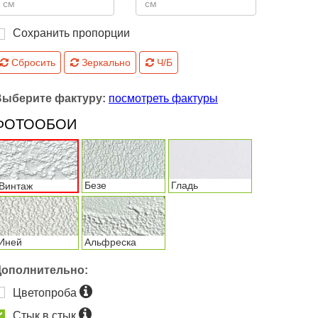
Сохранить пропорции
Сбросить
Зеркально
Ч/Б
Выберите фактуру:
посмотреть фактуры
ФОТООБОИ
Безе
Гладь
Винтаж
Иней
Альфреска
Дополнительно:
Цветопроба
Стык в стык