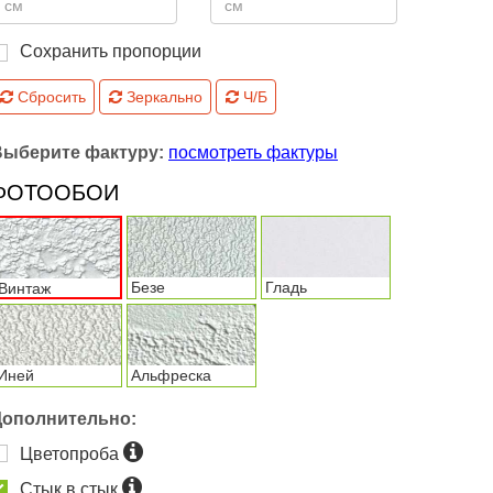
Сохранить пропорции
Сбросить
Зеркально
Ч/Б
Выберите фактуру:
посмотреть фактуры
ФОТООБОИ
Безе
Гладь
Винтаж
Иней
Альфреска
Дополнительно:
Цветопроба
Стык в стык