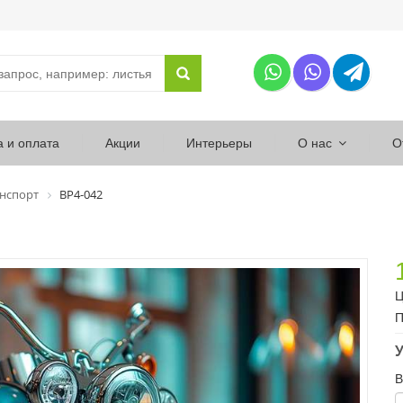
а и оплата
Акции
Интерьеры
О нас
О
нспорт
ВР4-042
Ц
П
У
В